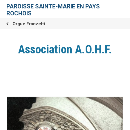
Aller
Outils
au
personnels
PAROISSE SAINTE-MARIE EN PAYS
contenu.
|
ROCHOIS
Aller
à
la
Orgue Franzetti
navigation
Association A.O.H.F.