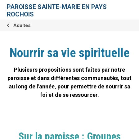
Aller
Outils
au
personnels
PAROISSE SAINTE-MARIE EN PAYS
contenu.
|
ROCHOIS
Aller
à
la
Adultes
navigation
Nourrir sa vie spirituelle
Plusieurs propositions sont faites par notre
paroisse et dans différentes communautés, tout
au long de l'année, pour permettre de nourrir sa
foi et de se ressourcer.
Sur la paroisse : Groupes