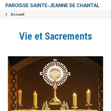
Aller
Outils
au
personnels
PAROISSE SAINTE-JEANNE DE CHANTAL
contenu.
|
Aller
Accueil
à
la
navigation
Vie et Sacrements