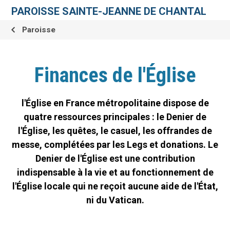
Aller
Outils
au
personnels
PAROISSE SAINTE-JEANNE DE CHANTAL
contenu.
|
Aller
Paroisse
à
la
navigation
Finances de l'Église
l'Église en France métropolitaine dispose de
quatre ressources principales : le Denier de
l'Église, les quêtes, le casuel, les offrandes de
messe, complétées par les Legs et donations. Le
Denier de l'Église est une contribution
indispensable à la vie et au fonctionnement de
l'Église locale qui ne reçoit aucune aide de l'État,
ni du Vatican.