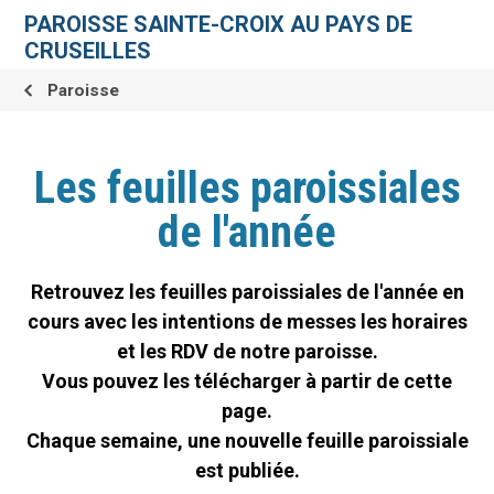
Aller
Outils
au
personnels
PAROISSE SAINTE-CROIX AU PAYS DE
contenu.
|
CRUSEILLES
Aller
à
la
Paroisse
navigation
Les feuilles paroissiales
de l'année
Retrouvez les feuilles paroissiales de l'année en
cours avec les intentions de messes les horaires
et les RDV de notre paroisse.
Vous pouvez les télécharger à partir de cette
page.
Chaque semaine, une nouvelle feuille paroissiale
est publiée.