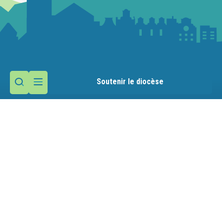
Soutenir le diocèse
Contactez la paroisse
Maison paroissiale
160 place des Remparts
74350 Cruseilles
Nous écrire
04 50 44 10 14