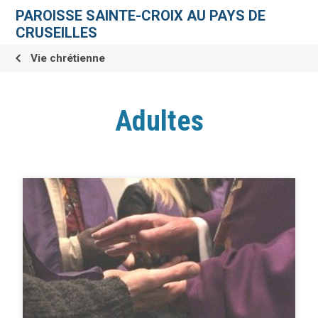
Aller
Outils
au
personnels
PAROISSE SAINTE-CROIX AU PAYS DE
contenu.
|
CRUSEILLES
Aller
à
la
Vie chrétienne
navigation
Adultes