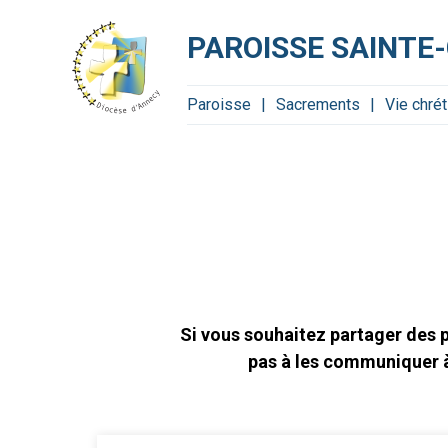
Aller
Outils
au
personnels
contenu.
PAROISSE SAINTE-
|
Aller
à
la
navigation
Paroisse
Sacrements
Vie chré
Si vous souhaitez partager des p
pas à les communiquer à 