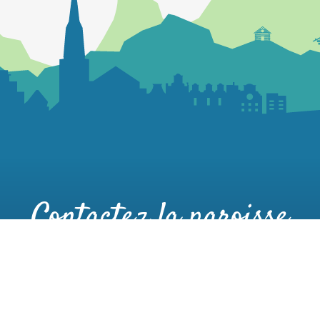
Contactez la paroisse
Maison paroissiale
160 place des Remparts