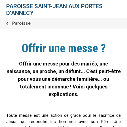
Aller
Outils
au
personnels
PAROISSE SAINT-JEAN AUX PORTES
contenu.
|
D’ANNECY
Aller
à
la
Paroisse
navigation
Offrir une messe ?
Offrir une messe pour des mariés, une
naissance, un proche, un défunt... C'est peut-être
pour vous une démarche familière... ou
totalement inconnue ! Voici quelques
explications.
Toute messe est une action de grâce pour le sacrifice de
Jésus qui réconcilie les hommes avec son Père. Une