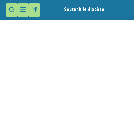
Soutenir le diocèse
Contactez la paroisse
Presbytère
Place des Anciens Combattants
74500 Evian-les-Bains
Nous écrire
04 50 75 15 25
Mentions légales
Gestion des cookies