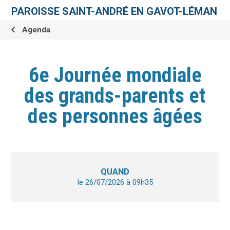
Aller
Outils
au
personnels
PAROISSE SAINT-ANDRÉ EN GAVOT-LÉMAN
contenu.
|
Aller
Agenda
à
la
navigation
6e Journée mondiale
des grands-parents et
des personnes âgées
QUAND
le 26/07/2026
à 09h35