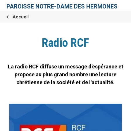
Aller
Outils
au
personnels
PAROISSE NOTRE-DAME DES HERMONES
contenu.
|
Aller
Accueil
à
la
navigation
Radio RCF
La radio RCF diffuse un message d'espérance et
propose au plus grand nombre une lecture
chrétienne de la société et de l'actualité.