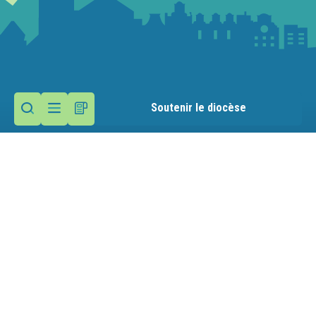
Soutenir le diocèse
Contactez la paroisse
Maison paroissiale
21 rue du Presbytère
74200 Allinges
Nous écrire
04 50 71 22 14
Mentions légales