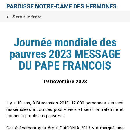
Aller
Outils
au
personnels
PAROISSE NOTRE-DAME DES HERMONES
contenu.
|
Aller
Servir le frère
à
la
navigation
Journée mondiale des
pauvres 2023 MESSAGE
DU PAPE FRANCOIS
19 novembre 2023
Il y a 10 ans, à l’Ascension 2013, 12 000 personnes s'étaient
rassemblées à Lourdes pour « vivre et servir la fraternité et
donner la parole aux pauvres ».
Cet évènement qu’a été « DIACONIA 2013 » a marqué une