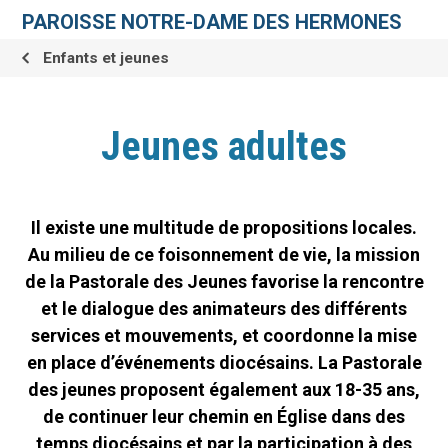
Aller
Outils
au
personnels
PAROISSE NOTRE-DAME DES HERMONES
contenu.
|
Aller
Enfants et jeunes
à
la
navigation
Jeunes adultes
Il existe une multitude de propositions locales.
Au milieu de ce foisonnement de vie, la mission
de la Pastorale des Jeunes favorise la rencontre
et le dialogue des animateurs des différents
services et mouvements, et coordonne la mise
en place d’événements diocésains. La Pastorale
des jeunes proposent également aux 18-35 ans,
de continuer leur chemin en Église dans des
temps diocésains et par la participation à des