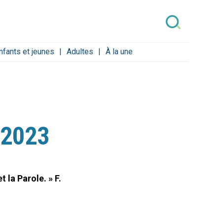
nfants et jeunes
Adultes
À la une
/2023
t la Parole. » F.