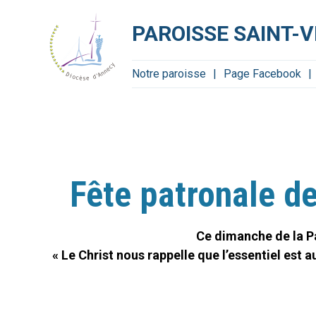
Aller
Outils
au
personnels
contenu.
PAROISSE SAINT-
|
Aller
à
la
navigation
Notre paroisse
Page Facebook
Fête patronale de
Ce dimanche de la Pa
« Le Christ nous rappelle que l’essentiel est au