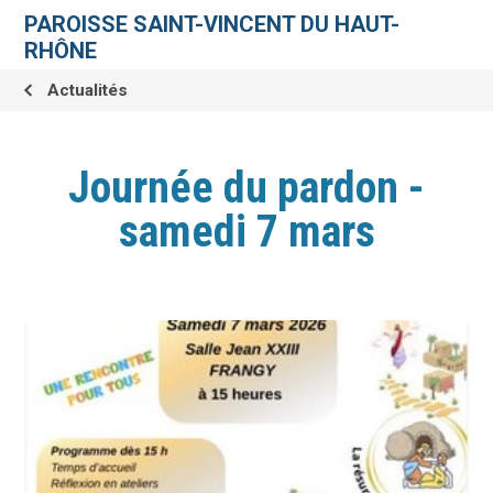
Aller
Outils
au
personnels
PAROISSE SAINT-VINCENT DU HAUT-
contenu.
|
RHÔNE
Aller
à
la
Actualités
navigation
Journée du pardon -
samedi 7 mars