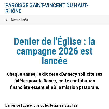
Aller
Outils
au
personnels
PAROISSE SAINT-VINCENT DU HAUT-
contenu.
|
RHÔNE
Aller
à
la
Actualités
navigation
Denier de l'Église : la
campagne 2026 est
lancée
Chaque année, le diocèse d'Annecy sollicite ses
fidèles pour le Denier, cette contribution
financière essentielle à la mission pastorale.
Denier de l'Église, une collecte qui se stabilise