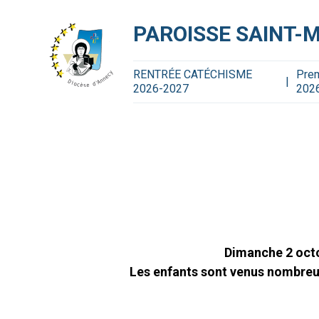
Aller
Outils
au
personnels
contenu.
PAROISSE SAINT-
|
Aller
à
la
navigation
RENTRÉE CATÉCHISME
Pre
2026-2027
202
Dimanche 2 octo
Les enfants sont venus nombreu