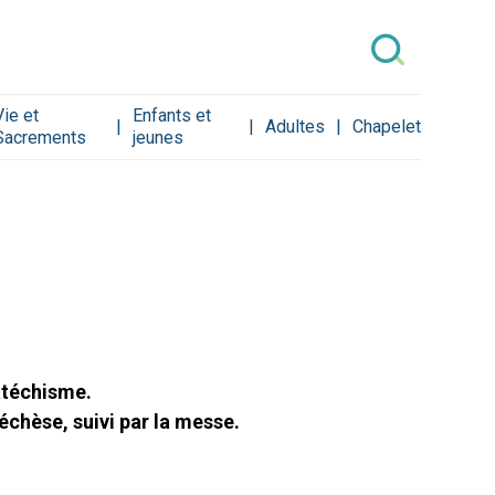
Vie et
Enfants et
Adultes
Chapelet
Sacrements
jeunes
atéchisme.
chèse, suivi par la messe.