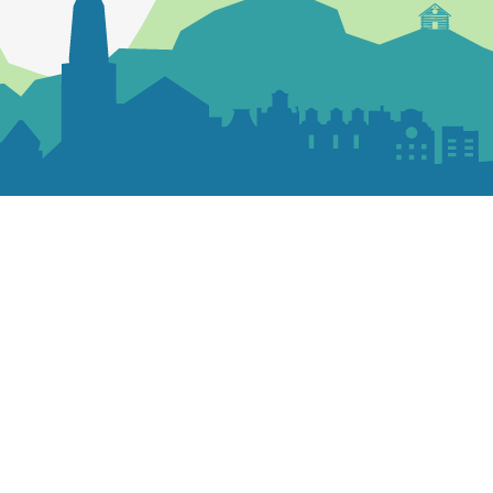
Contactez la paroisse
Maison paroissiale
1 rue Marguerite Coco