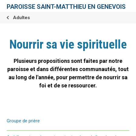
Aller
Outils
au
personnels
PAROISSE SAINT-MATTHIEU EN GENEVOIS
contenu.
|
Aller
Adultes
à
la
navigation
Nourrir sa vie spirituelle
Plusieurs propositions sont faites par notre
paroisse et dans différentes communautés, tout
au long de l'année, pour permettre de nourrir sa
foi et de se ressourcer.
Groupe de prière