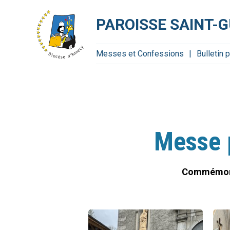
Aller
Outils
au
personnels
contenu.
PAROISSE SAINT-G
|
Aller
à
la
navigation
Messes et Confessions
Bulletin 
Messe p
Commémorati