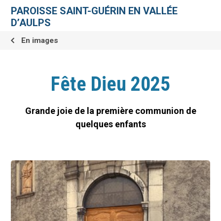
Aller
Outils
au
personnels
PAROISSE SAINT-GUÉRIN EN VALLÉE
contenu.
|
D’AULPS
Aller
à
la
En images
navigation
Fête Dieu 2025
Grande joie de la première communion de
quelques enfants