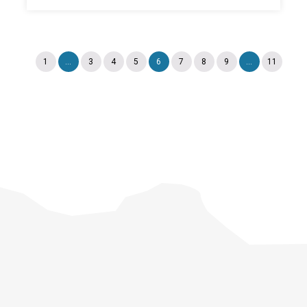
1
...
3
4
5
6
7
8
9
...
11