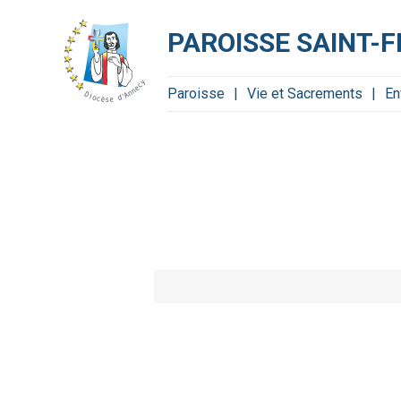
Aller
Outils
au
personnels
contenu.
PAROISSE SAINT-
|
Aller
à
la
navigation
Paroisse
Vie et Sacrements
En