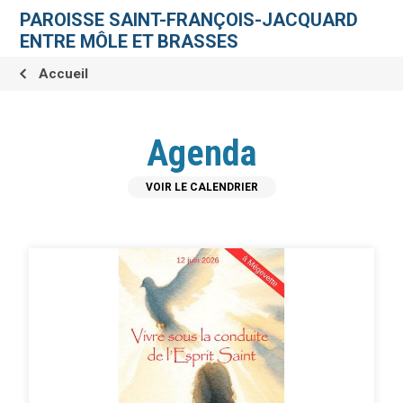
Aller
Outils
au
personnels
PAROISSE SAINT-FRANÇOIS-JACQUARD
contenu.
|
ENTRE MÔLE ET BRASSES
Aller
à
la
Accueil
navigation
Agenda
VOIR LE CALENDRIER