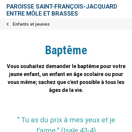
Aller
Outils
au
personnels
PAROISSE SAINT-FRANÇOIS-JACQUARD
contenu.
|
ENTRE MÔLE ET BRASSES
Aller
à
la
Enfants et jeunes
navigation
Baptême
Vous souhaitez demander le baptême pour votre
jeune enfant, un enfant en âge scolaire ou pour
vous même; sachez que c'est possible à tous les
âges de la vie.
" Tu as du prix à mes yeux et je
t'aime." (Isaïe 43-4)