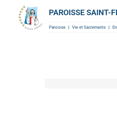
Aller
Outils
au
personnels
contenu.
PAROISSE SAINT-
|
Aller
à
la
navigation
Paroisse
Vie et Sacrements
En