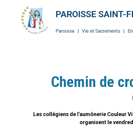
Aller
Outils
au
personnels
contenu.
PAROISSE SAINT-
|
Aller
à
la
navigation
Paroisse
Vie et Sacrements
En
Chemin de cro
Les collégiens de l'aumônerie Couleur Vie
organisent le vendred