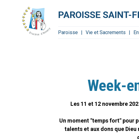
Aller
Outils
au
personnels
contenu.
PAROISSE SAINT-
|
Aller
à
la
navigation
Paroisse
Vie et Sacrements
En
Week-en
Les 11 et 12 novembre 2023
Un moment "temps fort" pour pr
talents et aux dons que Dieu 