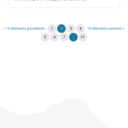
« 10 éléments précédents
1
2
3
4
10 éléments suivants »
5
6
7
...
11