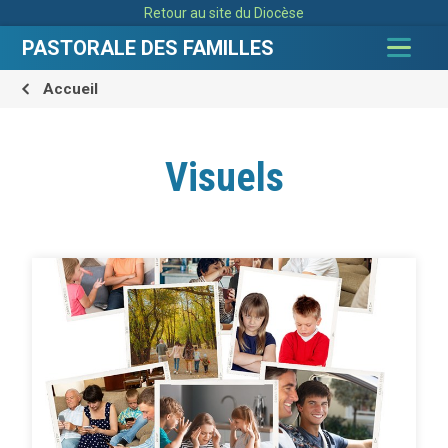
Aller
Outils
Retour au site du Diocèse
au
personnels
contenu.
|
PASTORALE DES FAMILLES
Aller
à
la
navigation
Accueil
Visuels