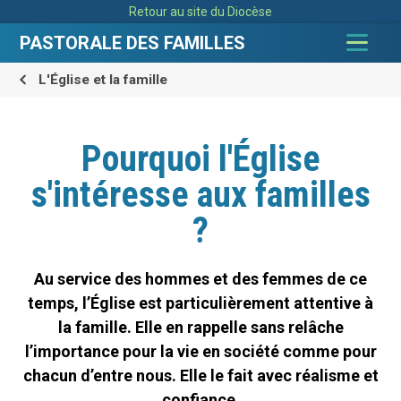
Aller
Outils
Retour au site du Diocèse
au
personnels
contenu.
|
PASTORALE DES FAMILLES
Aller
à
la
navigation
L'Église et la famille
Pourquoi l'Église
s'intéresse aux familles
?
Au service des hommes et des femmes de ce
temps, l’Église est particulièrement attentive à
la famille. Elle en rappelle sans relâche
l’importance pour la vie en société comme pour
chacun d’entre nous. Elle le fait avec réalisme et
confiance.