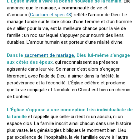
L’Église invite à vivre la bonne nouvelle de la famille.
Elle
annonce que le mariage, « communauté de vie et
d’amour » (
Gaudium et spes 48
) reflète l’amour de Dieu. Le
mariage fondé sur le libre choix d’une femme et d’un homme
de s’allier pour la vie, est la meilleure chance pour la vie de
famille ; un roc sur lequel s’appuyer pour nourrir des liens
durables. L’amour humain est porteur d’une réalité divine.
Dans le
sacrement de mariage
, Dieu lui-même s’engage
aux côtés des époux
, qui reconnaissent sa présence
agissante dans leur vie. Se marier c’est alors s’engager
librement, avec l’aide de Dieu, à aimer dans la fidélité, la
persévérance et la fécondité. L’Église célèbre et proclame
que la vie conjugale et familiale en Christ est bien un chemin
de bonheur.
L’Église s’oppose à une conception très individualiste de
la famille
et rappelle que celle-ci n’est ni un absolu, ni un
espace clos. La famille inscrit ainsi chacun dans une histoire
plus vaste, les généalogies bibliques le montrent bien. Lieu
par excellence de l’hospitalité, la vie familiale ouvre à l’autre