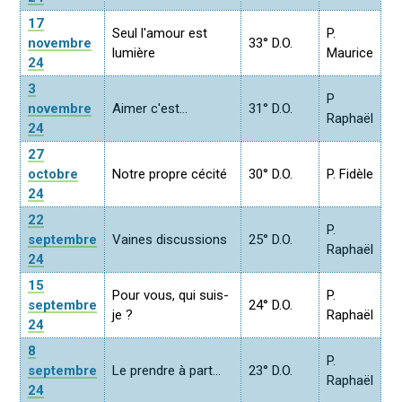
17
Seul l'amour est
P.
novembre
33° D.O.
lumière
Maurice
24
3
P
novembre
Aimer c'est...
31° D.O.
Raphaël
24
27
octobre
Notre propre cécité
30° D.O.
P. Fidèle
24
22
P.
septembre
Vaines discussions
25° D.O.
Raphaël
24
15
Pour vous, qui suis-
P.
septembre
24° D.O.
je ?
Raphaël
24
8
P.
septembre
Le prendre à part...
23° D.O.
Raphaël
24