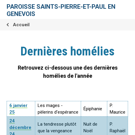
Aller
Outils
au
personnels
PAROISSE SAINTS-PIERRE-ET-PAUL EN
contenu.
|
GENEVOIS
Aller
à
la
Accueil
navigation
Dernières homélies
Retrouvez ci-dessous une des dernières
homélies de l'année
6 janvier
Les mages -
P.
Épiphanie
25
pèlerins d'espérance
Maurice
24
La tendresse plutôt
Nuit de
P.
décembre
que la vengeance
Noël
Raphaël
24