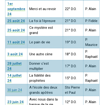
1er
septembre
Merci et au revoir
22° D.O.
P. Alain
24
25 août 24
La foi à l'épreuve
21° D.O.
P. Fidèle
Ce mystère est
25 août 24
21° D.O.
P. Alain
grand
P.
11 août 24
Le pain de vie
19° D.O.
Maurice
P.
3 août 24
Une autre cène
18° D.O.
Raphaël
28 juillet
Donner c'est
17° D.O.
P. Alain
24
multiplier
14 juillet
La fidélité des
P.
15° D.O.
24
prophètes
Raphaël
A l'école des deux
Sts Pierre
30 juin 24
P. Alain
grands apôtres
et Paul
Avec nous dans la
23 juin 24
12° D.O.
P. Alain
barque de la vie