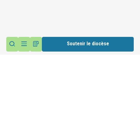
Soutenir le diocèse
Vie du diocèse
Haltes spirituelles été 2026
Accéder au site du diocèse
Suivez nous sur les réseaux