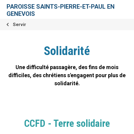
Aller
Outils
au
personnels
PAROISSE SAINTS-PIERRE-ET-PAUL EN
contenu.
|
GENEVOIS
Aller
à
la
Servir
navigation
Solidarité
Une difficulté passagère, des fins de mois
difficiles, des chrétiens s'engagent pour plus de
solidarité.
CCFD - Terre solidaire