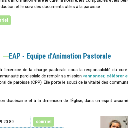
relais d'information entre le curé, la notaire, les comptables et les bé
rédaction et le suivi des documents utiles à la paroisse
rriel
EAP - Equipe d'Animation Pastorale
 à l'exercice de la charge pastorale sous la responsabilité du cur
ommunauté paroissiale de remplir sa mission
«annoncer, célébrer et
oral de paroisse (CPP). Elle porte le souci de la vitalité des communa
sion diocésaine et à la dimension de l'Église, dans un esprit œcumé
courriel
9 20 89