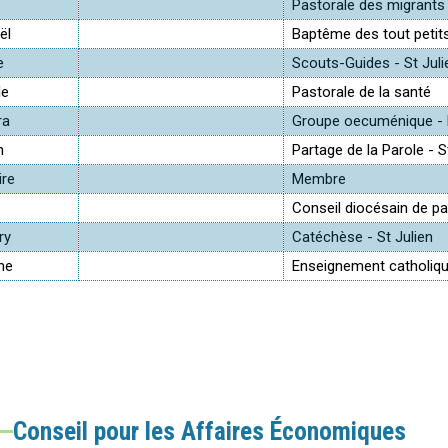
Pastorale des migrants
ël
Baptême des tout petits
e
Scouts-Guides - St Juli
le
Pastorale de la santé
ra
Groupe oecuménique - 
n
Partage de la Parole - S
ire
Membre
Conseil diocésain de pa
ry
Catéchèse - St Julien
ne
Enseignement catholiq
Conseil pour les Affaires Économiques