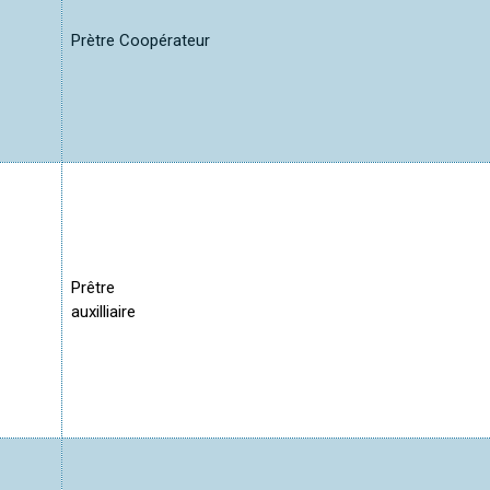
Prètre Coopérateur
Prêtre
auxilliaire