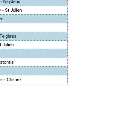
 - Neydens
 - St Julien
en
Feigères
t Julien
storale
ue - Chênex