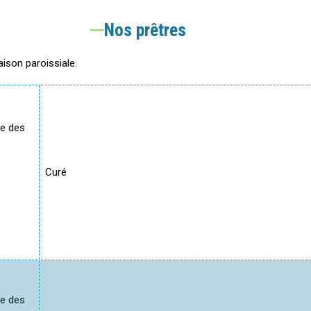
Nos prêtres
ison paroissiale.
ne des
Curé
ne des