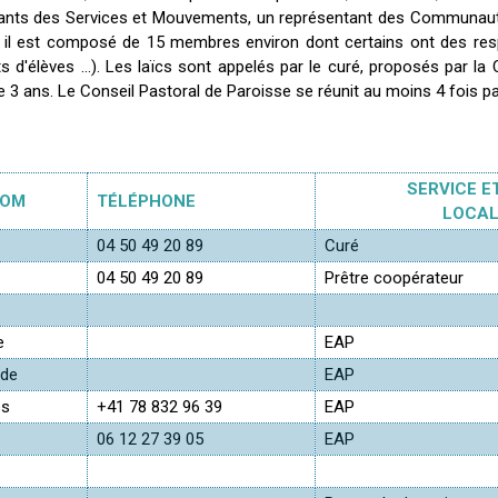
ants des Services et Mouvements, un représentant des Communautés
 il est composé de 15 membres environ dont certains ont des respo
d'élèves ...). Les laïcs sont appelés par le curé, proposés par la
ans. Le Conseil Pastoral de Paroisse se réunit au moins 4 fois par
SERVICE 
NOM
TÉLÉPHONE
LOCAL
04 50 49 20 89
Curé
04 50 49 20 89
Prêtre coopérateur
e
EAP
ïde
EAP
es
+41 78 832 96 39
EAP
06 12 27 39 05
EAP