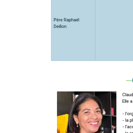
Père Raphaël
Deillon
Claud
Elle 
- l'o
- la 
- l'ac