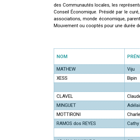
des Communautés locales, les représent
Conseil Économique. Présidé par le curé,
associations, monde économique, parents 
Mouvement ou cooptés pour une durée de 3 
NOM
PRÉ
MATHEW
Viju
XESS
Bipin
CLAVEL
Claud
MINGUET
Adéla
MOTTIRONI
Charl
RAMOS dos REYES
Cathy