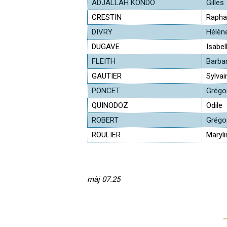
ADJALLAH KONDO
Gilles
CRESTIN
Rapha
DIVRY
Hélèn
DUGAVE
Isabel
FLEITH
Barba
GAUTIER
Sylvai
PONCET
Grégo
QUINODOZ
Odile
ROBERT
Grégo
ROULIER
Maryli
màj 07.25