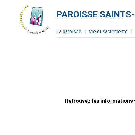
Aller
Outils
au
personnels
contenu.
PAROISSE SAINTS-
|
Aller
à
la
navigation
La paroisse
Vie et sacrements
Retrouvez les informations s