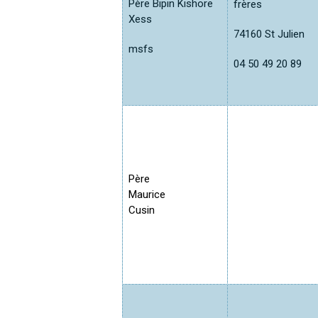
Père Bipin Kishore
frères
Xess
74160 St Julien
msfs
04 50 49 20 89
Père
Maurice
Cusin