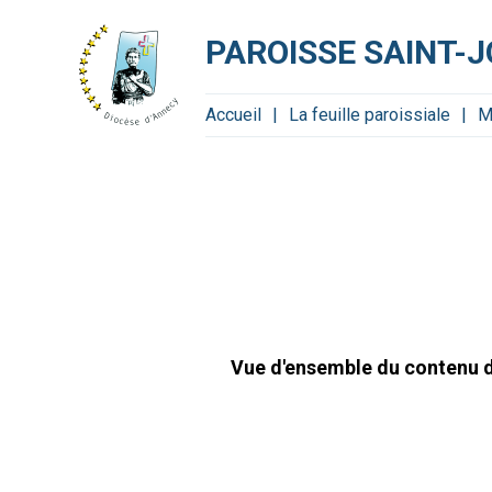
Aller
Outils
au
personnels
contenu.
PAROISSE SAINT-J
|
Aller
à
la
navigation
Accueil
La feuille paroissiale
M
Vue d'ensemble du contenu di