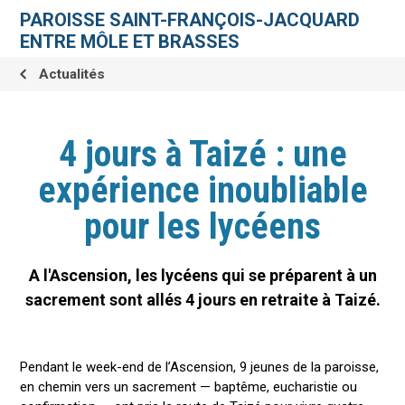
Aller
Outils
au
personnels
PAROISSE SAINT-FRANÇOIS-JACQUARD
contenu.
|
ENTRE MÔLE ET BRASSES
Aller
à
la
Actualités
navigation
4 jours à Taizé : une
expérience inoubliable
pour les lycéens
A l'Ascension, les lycéens qui se préparent à un
sacrement sont allés 4 jours en retraite à Taizé.
Pendant le week-end de l’Ascension, 9 jeunes de la paroisse,
en chemin vers un sacrement — baptême, eucharistie ou