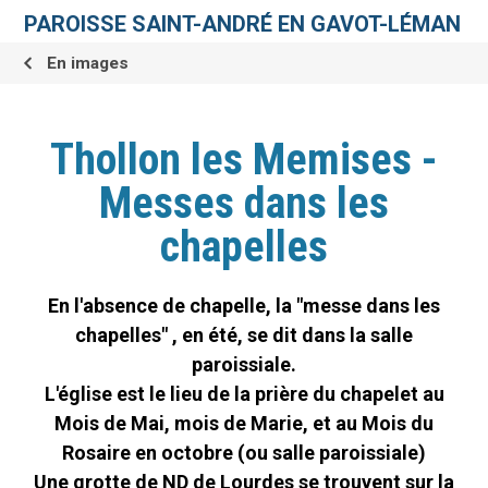
Aller
Outils
au
personnels
PAROISSE SAINT-ANDRÉ EN GAVOT-LÉMAN
contenu.
|
Aller
En images
à
la
navigation
Thollon les Memises -
Messes dans les
chapelles
En l'absence de chapelle, la "messe dans les
chapelles" , en été, se dit dans la salle
paroissiale.
L'église est le lieu de la prière du chapelet au
Mois de Mai, mois de Marie, et au Mois du
Rosaire en octobre (ou salle paroissiale)
Une grotte de ND de Lourdes se trouvent sur la