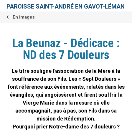
Aller
Outils
au
personnels
PAROISSE SAINT-ANDRÉ EN GAVOT-LÉMAN
contenu.
|
Aller
En images
à
la
navigation
La Beunaz - Dédicace :
ND des 7 Douleurs
Le titre souligne l'association de la Mère à la
souffrance de son Fils. Les « Sept Douleurs »
font référence aux événements, relatés dans les
évangiles, qui angoissèrent et firent souffrir la
Vierge Marie dans la mesure où elle
accompagnait, pas à pas, son Fils dans sa
mission de Rédemption.
Pourquoi prier Notre-dame des 7 douleurs ?