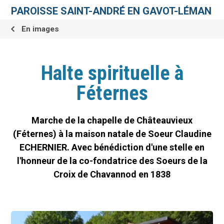
Aller
Outils
au
personnels
PAROISSE SAINT-ANDRÉ EN GAVOT-LÉMAN
contenu.
|
Aller
En images
à
la
navigation
Halte spirituelle à
Féternes
Marche de la chapelle de Châteauvieux
(Féternes) à la maison natale de Soeur Claudine
ECHERNIER. Avec bénédiction d'une stelle en
l'honneur de la co-fondatrice des Soeurs de la
Croix de Chavannod en 1838