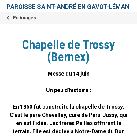
Aller
Outils
au
personnels
PAROISSE SAINT-ANDRÉ EN GAVOT-LÉMAN
contenu.
|
Aller
En images
à
la
navigation
Chapelle de Trossy
(Bernex)
Messe du 14 juin
Un peu d'histoire :
En 1850 fut construite la chapelle de Trossy.
C’est le père Chevallay, curé de Pers-Jussy, qui
en eut l’idée. Les frères Peillex offrirent le
terrain. Elle est dédiée à Notre-Dame du Bon