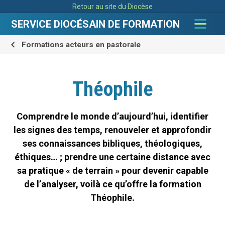
Aller
Outils
Retour au site du Diocèse
au
personnels
contenu.
|
SERVICE DIOCÉSAIN DE FORMATION
Aller
à
la
navigation
Formations acteurs en pastorale
Théophile
Comprendre le monde d’aujourd’hui, identifier
les signes des temps, renouveler et approfondir
ses connaissances bibliques, théologiques,
éthiques… ; prendre une certaine distance avec
sa pratique « de terrain » pour devenir capable
de l’analyser, voilà ce qu’offre la formation
Théophile.