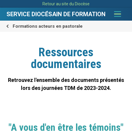
Aller
Outils
Retour au site du Diocèse
au
personnels
contenu.
|
SERVICE DIOCÉSAIN DE FORMATION
Aller
à
la
navigation
Formations acteurs en pastorale
Ressources
documentaires
Retrouvez l'ensemble des documents présentés
lors des journées TDM de 2023-2024.
"A vous d'en être les témoins"