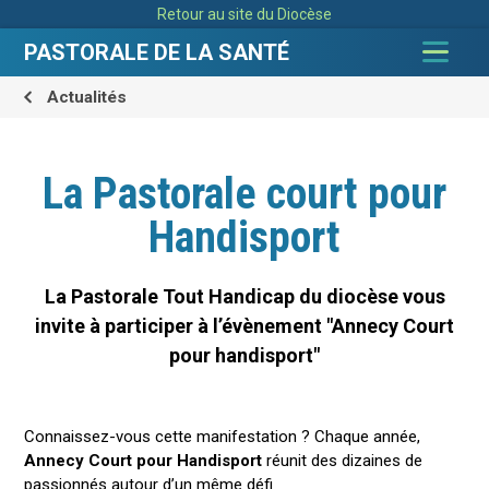
Aller
Outils
Retour au site du Diocèse
au
personnels
contenu.
|
PASTORALE DE LA SANTÉ
Aller
à
la
navigation
Actualités
La Pastorale court pour
Handisport
La Pastorale Tout Handicap du diocèse vous
invite à participer à l’évènement "Annecy Court
pour handisport"
Connaissez-vous cette manifestation ? Chaque année,
Annecy Court pour Handisport
réunit des dizaines de
passionnés autour d’un même défi