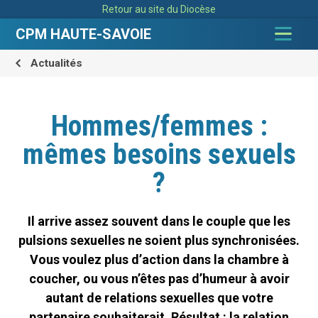
Aller
Outils
Retour au site du Diocèse
au
personnels
contenu.
|
CPM HAUTE-SAVOIE
Aller
à
la
navigation
Actualités
Hommes/femmes :
mêmes besoins sexuels
?
Il arrive assez souvent dans le couple que les
pulsions sexuelles ne soient plus synchronisées.
Vous voulez plus d’action dans la chambre à
coucher, ou vous n’êtes pas d’humeur à avoir
autant de relations sexuelles que votre
partenaire souhaiterait. Résultat : la relation