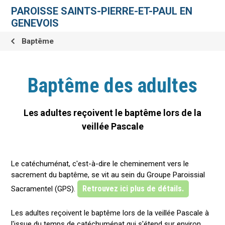
Aller
Outils
au
personnels
PAROISSE SAINTS-PIERRE-ET-PAUL EN
contenu.
|
GENEVOIS
Aller
à
la
Baptême
navigation
Baptême des adultes
Les adultes reçoivent le baptême lors de la
veillée Pascale
Le catéchuménat, c'est-à-dire le cheminement vers le
sacrement du baptême, se vit au sein du Groupe Paroissial
Retrouvez ici plus de détails.
Sacramentel (GPS).
Les adultes reçoivent le baptême lors de la veillée Pascale à
l'issue du temps de catéchuménat qui s'étend sur environ