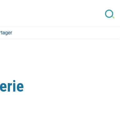
rtager
erie