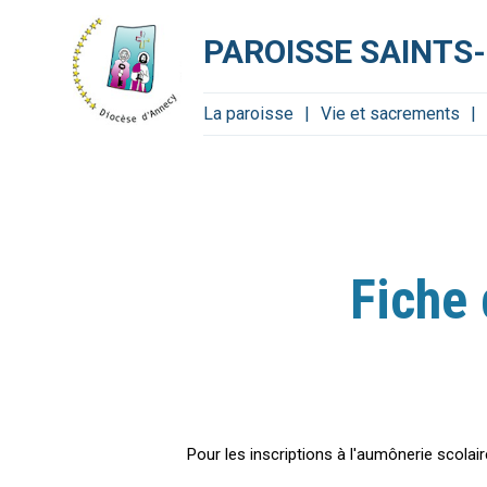
Aller
Outils
au
personnels
contenu.
PAROISSE SAINTS-
|
Aller
à
la
navigation
La paroisse
Vie et sacrements
Fiche 
Pour les inscriptions à l'aumônerie scolair