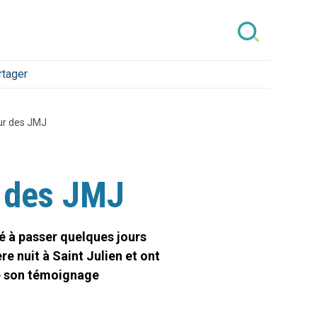
rtager
our des JMJ
r des JMJ
é à passer quelques jours
e nuit à Saint Julien et ont
ne son témoignage