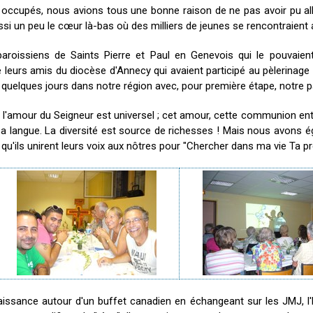
trop occupés, nous avions tous une bonne raison de ne pas avoir pu 
i un peu le cœur là-bas où des milliers de jeunes se rencontraient 
paroissiens de Saints Pierre et Paul en Genevois qui le pouvaien
 de leurs amis du diocèse d'Annecy qui avaient participé au pèlerinage
r quelques jours dans notre région avec, pour première étape, notre p
l'amour du Seigneur est universel ; cet amour, cette communion ent
a langue. La diversité est source de richesses ! Mais nous avons é
là qu'ils unirent leurs voix aux nôtres pour "Chercher dans ma vie Ta p
ssance autour d'un buffet canadien en échangeant sur les JMJ, l'Eur