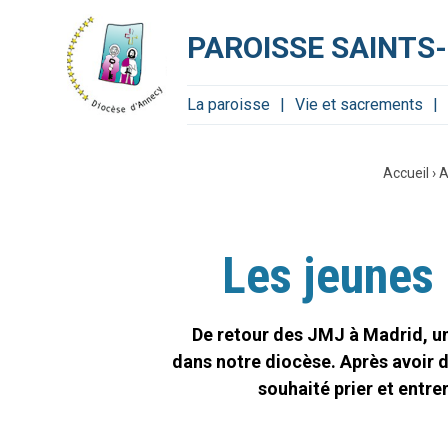
Aller
Outils
au
personnels
contenu.
PAROISSE SAINTS-
|
Aller
à
la
navigation
La paroisse
Vie et sacrements
Accueil
›
A
Les jeunes
De retour des JMJ à Madrid, un
dans notre diocèse. Après avoir d
souhaité prier et entr