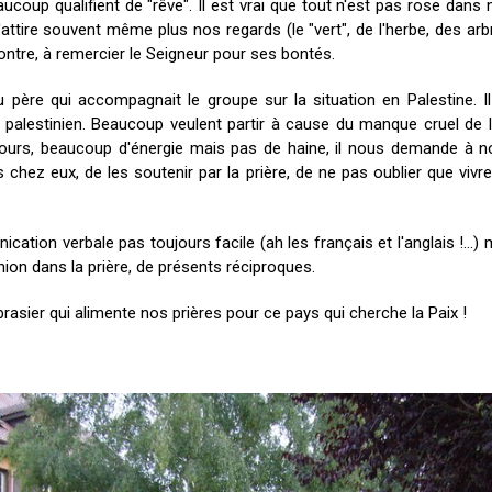
aucoup qualifient de "rêve". Il est vrai que tout n'est pas rose dans
n'attire souvent même plus nos regards (le "vert", de l'herbe, des arb
ontre, à remercier le Seigneur pour ses bontés.
u père qui accompagnait le groupe sur la situation en Palestine. Il
 palestinien. Beaucoup veulent partir à cause du manque cruel de l
ours, beaucoup d'énergie mais pas de haine, il nous demande à no
s chez eux, de les soutenir par la prière, de ne pas oublier que vi
tion verbale pas toujours facile (ah les français et l'anglais !...) 
ion dans la prière, de présents réciproques.
 brasier qui alimente nos prières pour ce pays qui cherche la Paix !