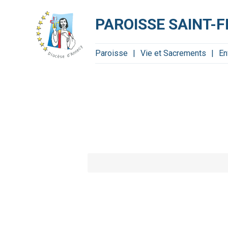
Aller
Outils
au
personnels
contenu.
PAROISSE SAINT-
|
Aller
à
la
navigation
Paroisse
Vie et Sacrements
En