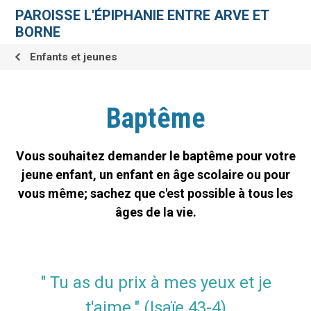
Aller
Outils
au
personnels
PAROISSE L'ÉPIPHANIE ENTRE ARVE ET
contenu.
|
BORNE
Aller
à
la
Enfants et jeunes
navigation
Baptême
Vous souhaitez demander le baptême pour votre
jeune enfant, un enfant en âge scolaire ou pour
vous même; sachez que c'est possible à tous les
âges de la vie.
" Tu as du prix à mes yeux et je
t'aime." (Isaïe 43-4)