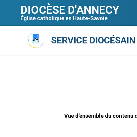
Aller
Outils
au
personnels
DIOCÈSE D'ANNECY
contenu.
|
Aller
Église catholique en Haute-Savoie
à
la
navigation
SERVICE DIOCÉSAIN
Vue d'ensemble du contenu di