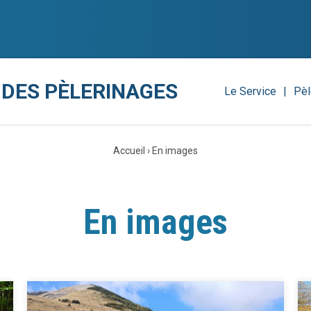
 DES PÈLERINAGES
Le Service
Pèl
Accueil
›
En images
En images