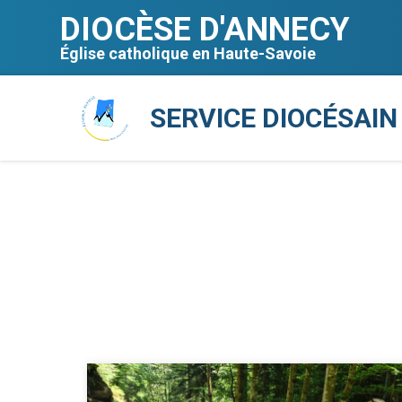
Aller
Outils
au
personnels
DIOCÈSE D'ANNECY
contenu.
|
Aller
Église catholique en Haute-Savoie
à
la
navigation
SERVICE DIOCÉSAIN