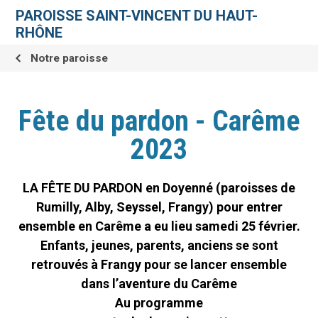
Aller
Outils
au
personnels
PAROISSE SAINT-VINCENT DU HAUT-
contenu.
|
RHÔNE
Aller
à
la
Notre paroisse
navigation
Fête du pardon - Carême
2023
LA FÊTE DU PARDON en Doyenné (paroisses de
Rumilly, Alby, Seyssel, Frangy) pour entrer
ensemble en Carême a eu lieu samedi 25 février.
Enfants, jeunes, parents, anciens se sont
retrouvés à Frangy pour se lancer ensemble
dans l’aventure du Carême
Au programme