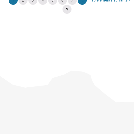
1
2
3
4
5
6
7
...
10 éléments suivants »
9