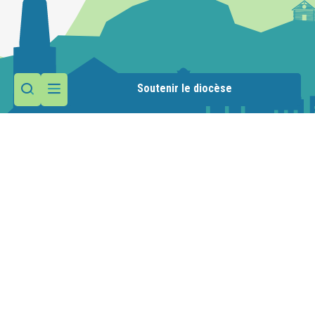
Soutenir le diocèse
Contactez la paroisse
Maison paroissiale
51 place des Allobroges
74890 Bons-en-Chablais