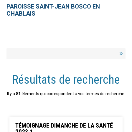
Aller
Outils
au
personnels
PAROISSE SAINT-JEAN BOSCO EN
contenu.
|
CHABLAIS
Aller
à
la
navigation
Résultats de recherche
Il y a
81
éléments qui correspondent à vos termes de recherche.
TÉMOIGNAGE DIMANCHE DE LA SANTÉ
2023 1